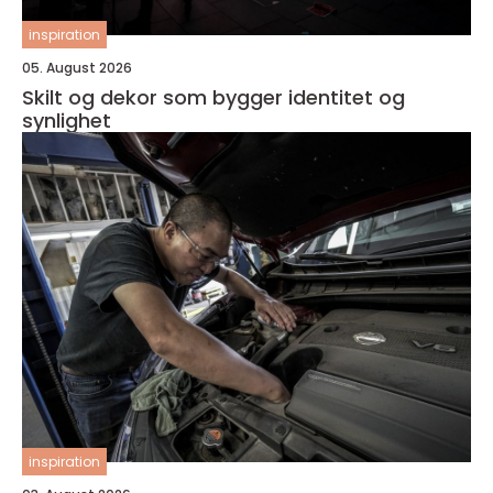
inspiration
05. August 2026
Skilt og dekor som bygger identitet og
synlighet
inspiration