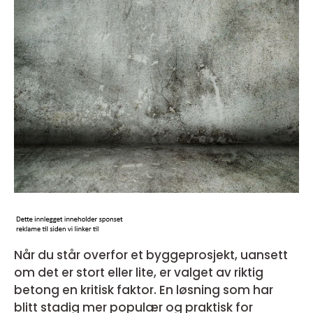
Når du står overfor et byggeprosjekt, uansett
om det er stort eller lite, er valget av riktig
betong en kritisk faktor. En løsning som har
blitt stadig mer populær og praktisk for