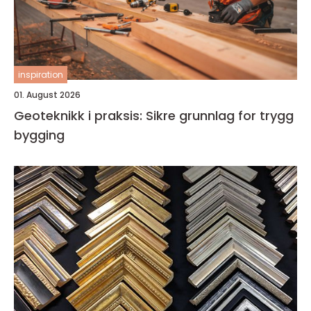
inspiration
01. August 2026
Geoteknikk i praksis: Sikre grunnlag for trygg
bygging