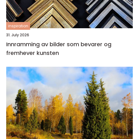
inspiration
31. July 2026
Innramming av bilder som bevarer og
fremhever kunsten