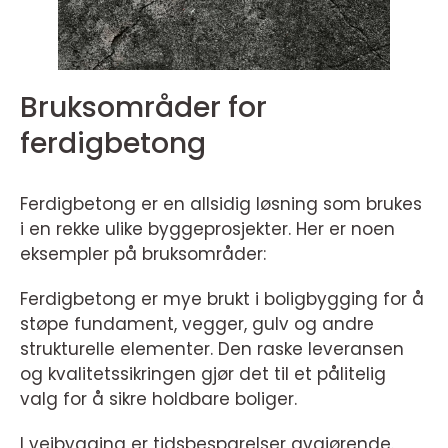
Bruksområder for
ferdigbetong
Ferdigbetong er en allsidig løsning som brukes
i en rekke ulike byggeprosjekter. Her er noen
eksempler på bruksområder:
Ferdigbetong er mye brukt i boligbygging for å
støpe fundament, vegger, gulv og andre
strukturelle elementer. Den raske leveransen
og kvalitetssikringen gjør det til et pålitelig
valg for å sikre holdbare boliger.
I veibygging er tidsbesparelser avgjørende.