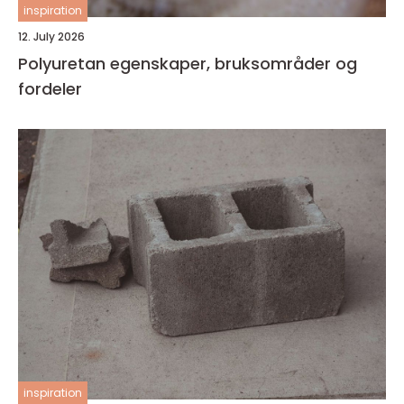
inspiration
12. July 2026
Polyuretan egenskaper, bruksområder og
fordeler
inspiration