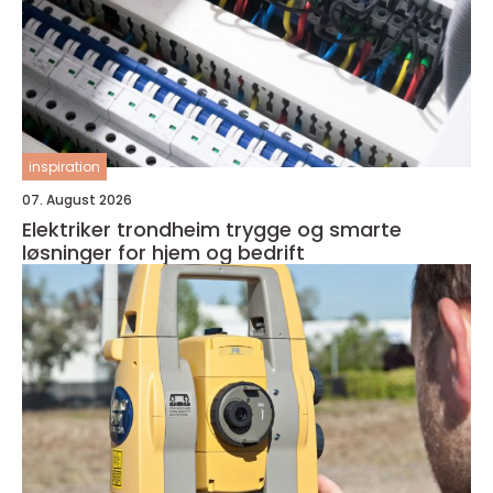
inspiration
07. August 2026
Elektriker trondheim trygge og smarte
løsninger for hjem og bedrift