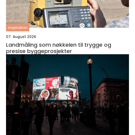
inspiration
07. August 2026
Landmåling som nøkkelen til trygge og
presise byggeprosjekter