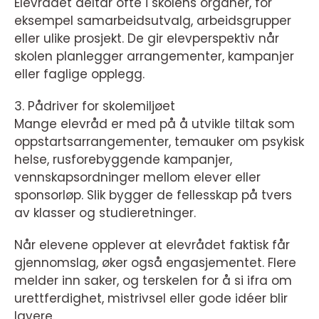
Elevrådet deltar ofte i skolens organer, for
eksempel samarbeidsutvalg, arbeidsgrupper
eller ulike prosjekt. De gir elevperspektiv når
skolen planlegger arrangementer, kampanjer
eller faglige opplegg.
3. Pådriver for skolemiljøet
Mange elevråd er med på å utvikle tiltak som
oppstartsarrangementer, temauker om psykisk
helse, rusforebyggende kampanjer,
vennskapsordninger mellom elever eller
sponsorløp. Slik bygger de fellesskap på tvers
av klasser og studieretninger.
Når elevene opplever at elevrådet faktisk får
gjennomslag, øker også engasjementet. Flere
melder inn saker, og terskelen for å si ifra om
urettferdighet, mistrivsel eller gode idéer blir
lavere.