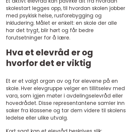
Et aktivt elevråd kan påvirke alt fra hvordan
skolestart legges opp, til hvordan skolen jobber
med psykisk helse, rusforebygging og
inkludering. Målet er enkelt: en skole der alle
har det trygt, blir hørt og får bedre
forutsetninger for å lære.
Hva et elevråd er og
hvorfor det er viktig
Et er et valgt organ av og for elevene på en
skole. Hver elevgruppe velger en tillitselev med
vara, som igjen møter i avdelingselevråd eller
hovedrådet. Disse representantene samler inn
saker fra klassene og tar dem videre til skolens
ledelse eller ulike utvalg.
Kort sagt kan et elevråd beskrives slik: