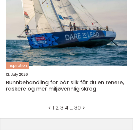
inspiration
12. July 2026
Bunnbehandling for båt slik får du en renere,
raskere og mer miljøvennlig skrog
<
1
2
3
4
…
30
>