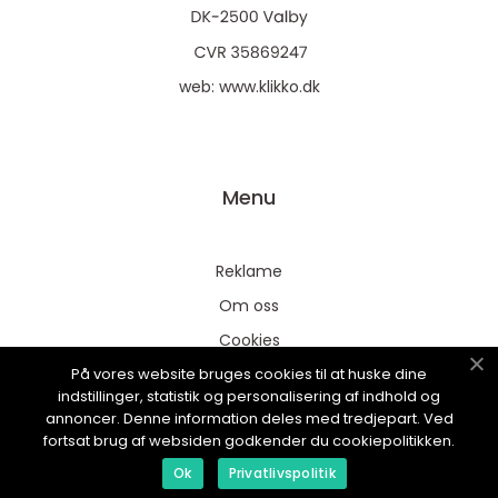
web:
www.klikko.dk
Menu
Reklame
Om oss
Cookies
På vores website bruges cookies til at huske dine
Kontakt Oss
indstillinger, statistik og personalisering af indhold og
Sitemap
annoncer. Denne information deles med tredjepart. Ved
fortsat brug af websiden godkender du cookiepolitikken.
Ok
Privatlivspolitik